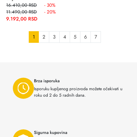
16.410,00 RSD
- 30%
11.490,00 RSD
- 20%
9.192,00 RSD
1
2
3
4
5
6
7
Brza isporuka
Isporuku kupljenog proizvoda možete očekivati u
roku od 2 do 5 radnih dana.
Sigurna kupovina