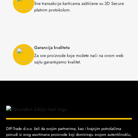
Sve transakcije karticama zaštićene su 3D Secure
platnim protokolom.
Garancija kvaliteta
Za sve proizvode koje možete naći na ovom web
sajtu garantujemo kvalitet.
DIP-Trade d.o.o. želi da svojim partnerima, kao i krajnjim potrošačima
ponudi iz svog asortimana proizvode koji dominiraju svojom autentičnošću,