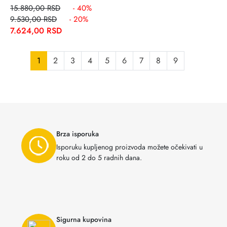
15.880,00 RSD
- 40%
9.530,00 RSD
- 20%
7.624,00 RSD
1
2
3
4
5
6
7
8
9
Brza isporuka
Isporuku kupljenog proizvoda možete očekivati u
roku od 2 do 5 radnih dana.
Sigurna kupovina