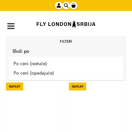
FILTERI
Složi po
Po ceni (rastuće)
Po ceni (opadajuće)
OUTLET
OUTLET