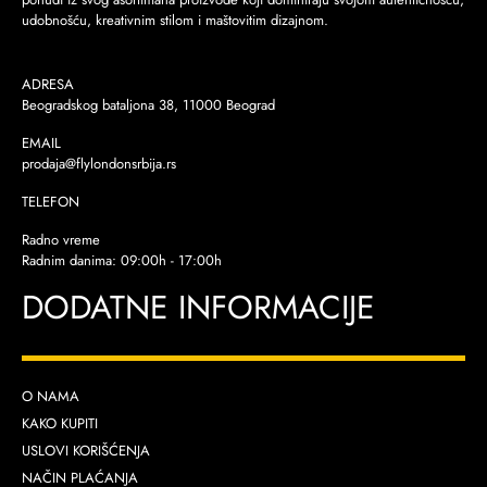
udobnošću, kreativnim stilom i maštovitim dizajnom.
ADRESA
Beogradskog bataljona 38, 11000 Beograd
EMAIL
prodaja@flylondonsrbija.rs
TELEFON
Radno vreme
Radnim danima: 09:00h - 17:00h
DODATNE INFORMACIJE
O NAMA
KAKO KUPITI
USLOVI KORIŠĆENJA
NAČIN PLAĆANJA