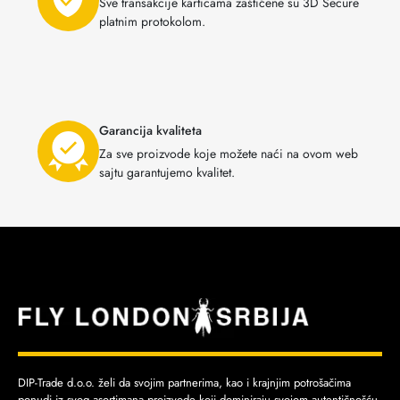
Sve transakcije karticama zaštićene su 3D Secure
platnim protokolom.
Garancija kvaliteta
Za sve proizvode koje možete naći na ovom web
sajtu garantujemo kvalitet.
DIP-Trade d.o.o. želi da svojim partnerima, kao i krajnjim potrošačima
ponudi iz svog asortimana proizvode koji dominiraju svojom autentičnošću,