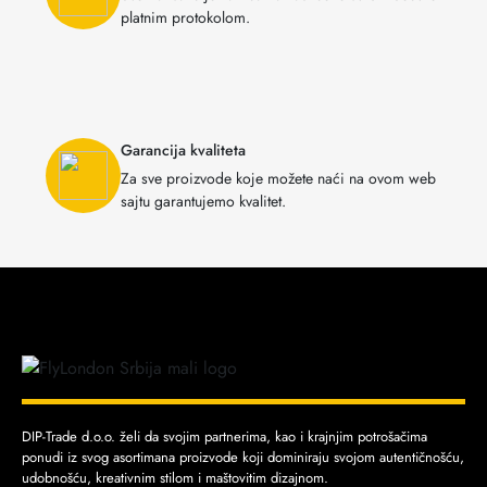
platnim protokolom.
Garancija kvaliteta
Za sve proizvode koje možete naći na ovom web
sajtu garantujemo kvalitet.
DIP-Trade d.o.o. želi da svojim partnerima, kao i krajnjim potrošačima
ponudi iz svog asortimana proizvode koji dominiraju svojom autentičnošću,
udobnošću, kreativnim stilom i maštovitim dizajnom.