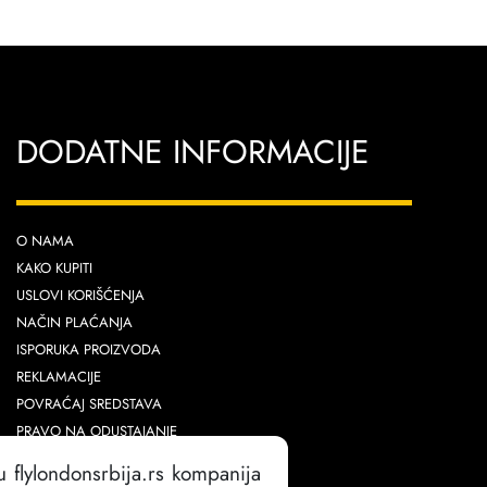
DODATNE INFORMACIJE
O NAMA
KAKO KUPITI
USLOVI KORIŠĆENJA
NAČIN PLAĆANJA
ISPORUKA PROIZVODA
REKLAMACIJE
POVRAĆAJ SREDSTAVA
PRAVO NA ODUSTAJANJE
ZAMENA PROIZVODA
u flylondonsrbija.rs kompanija
POLITIKA PRIVATNOSTI