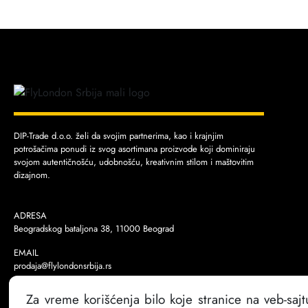
DIP-Trade d.o.o. želi da svojim partnerima, kao i krajnjim
potrošačima ponudi iz svog asortimana proizvode koji dominiraju
svojom autentičnošću, udobnošću, kreativnim stilom i maštovitim
dizajnom.
ADRESA
Beogradskog bataljona 38, 11000 Beograd
EMAIL
prodaja@flylondonsrbija.rs
TELEFON
Za vreme korišćenja bilo koje stranice na veb-sajt