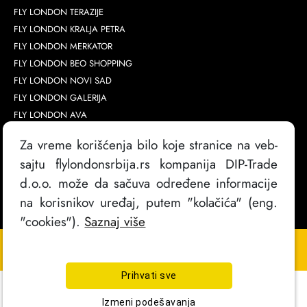
FLY LONDON TERAZIJE
FLY LONDON KRALJA PETRA
FLY LONDON MERKATOR
FLY LONDON BEO SHOPPING
FLY LONDON NOVI SAD
FLY LONDON GALERIJA
FLY LONDON AVA
Za vreme korišćenja bilo koje stranice na veb-
sajtu flylondonsrbija.rs kompanija DIP-Trade
d.o.o. može da sačuva određene informacije
na korisnikov uređaj, putem "kolačića" (eng.
"cookies").
Saznaj više
Copyright @
2026
. FlyLondon Srbija | Sva prava zadržana
Izrada sajta
Prihvati sve
Izmeni podešavanja