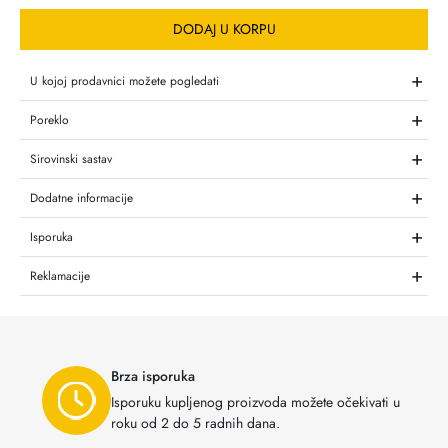
DODAJ U KORPU
+
U kojoj prodavnici možete pogledati
+
Poreklo
+
Sirovinski sastav
+
Dodatne informacije
+
Isporuka
+
Reklamacije
Brza isporuka
Isporuku kupljenog proizvoda možete očekivati u
roku od 2 do 5 radnih dana.