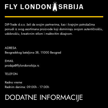
DIP-Trade d.o.o. želi da svojim partnerima, kao i krajnjim potrošačima
ponudi iz svog asortimana proizvode koji dominiraju svojom autentičnošću,
udobnošću, kreativnim stilom i maštovitim dizajnom.
ADRESA
Beogradskog bataljona 38, 11000 Beograd
EMAIL
prodaja@flylondonsrbija.rs
TELEFON
Radno vreme
Radnim danima: 09:00h - 17:00h
DODATNE INFORMACIJE