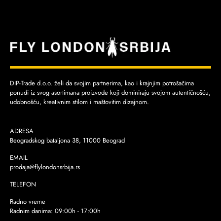
DIP-Trade d.o.o. želi da svojim partnerima, kao i krajnjim potrošačima
ponudi iz svog asortimana proizvode koji dominiraju svojom autentičnošću,
udobnošću, kreativnim stilom i maštovitim dizajnom.
ADRESA
Beogradskog bataljona 38, 11000 Beograd
EMAIL
prodaja@flylondonsrbija.rs
TELEFON
Radno vreme
Radnim danima: 09:00h - 17:00h