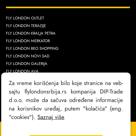
FLY LONDON OUTLET
FLY LONDON TERAZIJE
FLY LONDON KRALJA PETRA
FLY LONDON MERKATOR
FLY LONDON BEO SHOPPING
FLY LONDON NOVI SAD
FLY LONDON GALERIJA
FLY LONDON AVA
Za vreme korišćenja bilo koje stranice na veb-
sajtu flylondonsrbija.rs kompanija DIP-Trade
d.o.o. može da sačuva određene informacije
na korisnikov uređaj, putem "kolačića" (eng.
"cookies").
Saznaj više
Copyright @
2026
. FlyLondon Srbija | Sva prava zadržana
Izrada sajta