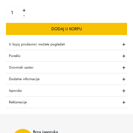
+
-
DODAJ U KORPU
+
U kojoj prodavnici možete pogledati
+
Poreklo
+
Sirovinski sastav
+
Dodatne informacije
+
Isporuka
+
Reklamacije
Brza isporuka