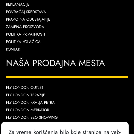
REKLAMACIJE
POVRAĆAJ SREDSTAVA
PRAVO NA ODUSTAJANJE
ZAMENA PROIZVODA
POLITIKA PRIVATNOSTI
POLITIKA KOLAČIĆA
KONTAKT
NAŠA PRODAJNA MESTA
FLY LONDON OUTLET
FLY LONDON TERAZIJE
FLY LONDON KRALJA PETRA
FLY LONDON MERKATOR
FLY LONDON BEO SHOPPING
FLY LONDON NOVI SAD
Za vreme korišćenja bilo koje stranice na veb-
FLY LONDON GALERIJA