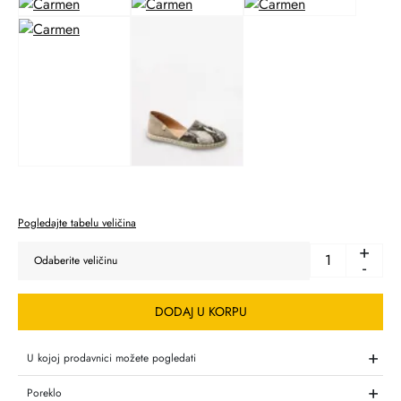
Pogledajte tabelu veličina
+
-
DODAJ U KORPU
+
U kojoj prodavnici možete pogledati
+
Poreklo