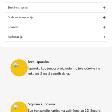
+
Sirovinski sastav
+
Dodatne informacije
+
Isporuka
+
Reklamacije
Brza isporuka
Isporuku kupljenog proizvoda možete očekivati u
roku od 2 do 5 radnih dana.
Sigurna kupovina
Sve transakcije karticama zaštićene su 3D Secure