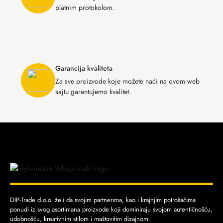
platnim protokolom.
Garancija kvaliteta
Za sve proizvode koje možete naći na ovom web
sajtu garantujemo kvalitet.
DIP-Trade d.o.o. želi da svojim partnerima, kao i krajnjim potrošačima
ponudi iz svog asortimana proizvode koji dominiraju svojom autentičnošću,
udobnošću, kreativnim stilom i maštovitim dizajnom.