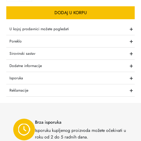
DODAJ U KORPU
+
U kojoj prodavnici možete pogledati
+
Poreklo
+
Sirovinski sastav
+
Dodatne informacije
+
Isporuka
+
Reklamacije
Brza isporuka
Isporuku kupljenog proizvoda možete očekivati u
roku od 2 do 5 radnih dana.