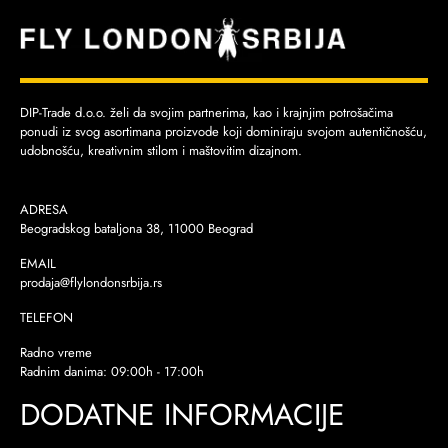
DIP-Trade d.o.o. želi da svojim partnerima, kao i krajnjim potrošačima
ponudi iz svog asortimana proizvode koji dominiraju svojom autentičnošću,
udobnošću, kreativnim stilom i maštovitim dizajnom.
ADRESA
Beogradskog bataljona 38, 11000 Beograd
EMAIL
prodaja@flylondonsrbija.rs
TELEFON
Radno vreme
Radnim danima: 09:00h - 17:00h
DODATNE INFORMACIJE