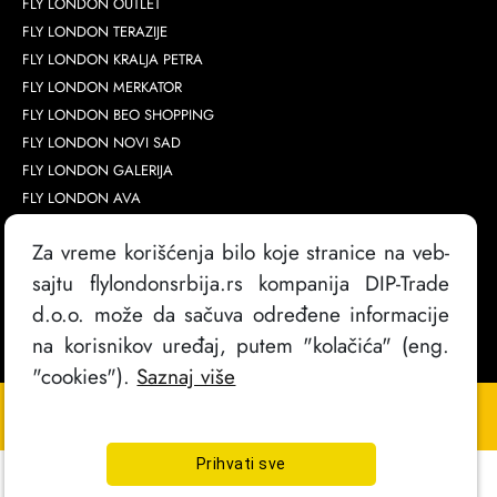
FLY LONDON OUTLET
FLY LONDON TERAZIJE
FLY LONDON KRALJA PETRA
FLY LONDON MERKATOR
FLY LONDON BEO SHOPPING
FLY LONDON NOVI SAD
FLY LONDON GALERIJA
FLY LONDON AVA
Za vreme korišćenja bilo koje stranice na veb-
sajtu flylondonsrbija.rs kompanija DIP-Trade
d.o.o. može da sačuva određene informacije
na korisnikov uređaj, putem "kolačića" (eng.
"cookies").
Saznaj više
Copyright @
2026
. FlyLondon Srbija | Sva prava zadržana
Izrada sajta
Prihvati sve