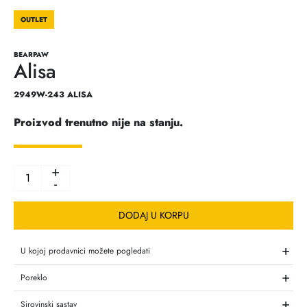
OUTLET
BEARPAW
Alisa
2949W-243 ALISA
Proizvod trenutno nije na stanju.
+
-
DODAJ U KORPU
+
U kojoj prodavnici možete pogledati
+
Poreklo
+
Sirovinski sastav