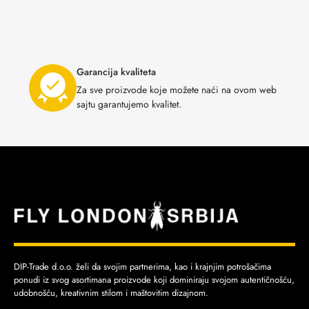
Garancija kvaliteta
Za sve proizvode koje možete naći na ovom web
sajtu garantujemo kvalitet.
DIP-Trade d.o.o. želi da svojim partnerima, kao i krajnjim potrošačima
ponudi iz svog asortimana proizvode koji dominiraju svojom autentičnošću,
udobnošću, kreativnim stilom i maštovitim dizajnom.