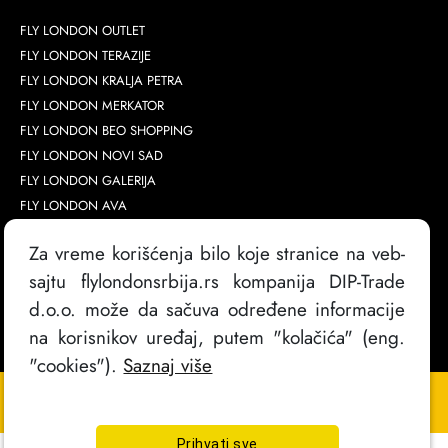
FLY LONDON OUTLET
FLY LONDON TERAZIJE
FLY LONDON KRALJA PETRA
FLY LONDON MERKATOR
FLY LONDON BEO SHOPPING
FLY LONDON NOVI SAD
FLY LONDON GALERIJA
FLY LONDON AVA
Za vreme korišćenja bilo koje stranice na veb-
sajtu flylondonsrbija.rs kompanija DIP-Trade
d.o.o. može da sačuva određene informacije
na korisnikov uređaj, putem "kolačića" (eng.
"cookies").
Saznaj više
Copyright @
2026
. FlyLondon Srbija | Sva prava zadržana
Izrada sajta
Prihvati sve