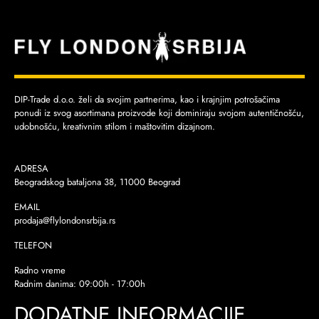
DIP-Trade d.o.o. želi da svojim partnerima, kao i krajnjim potrošačima
ponudi iz svog asortimana proizvode koji dominiraju svojom autentičnošću,
udobnošću, kreativnim stilom i maštovitim dizajnom.
ADRESA
Beogradskog bataljona 38, 11000 Beograd
EMAIL
prodaja@flylondonsrbija.rs
TELEFON
Radno vreme
Radnim danima: 09:00h - 17:00h
DODATNE INFORMACIJE