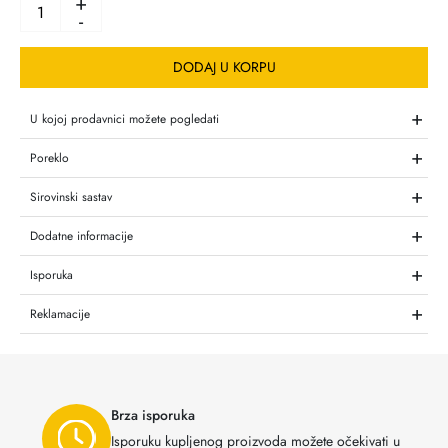
+
-
DODAJ U KORPU
+
U kojoj prodavnici možete pogledati
+
Poreklo
+
Sirovinski sastav
+
Dodatne informacije
+
Isporuka
+
Reklamacije
Brza isporuka
Isporuku kupljenog proizvoda možete očekivati u