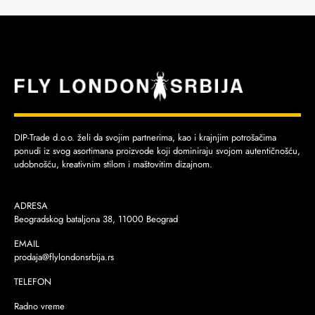
DIP-Trade d.o.o. želi da svojim partnerima, kao i krajnjim potrošačima
ponudi iz svog asortimana proizvode koji dominiraju svojom autentičnošću,
udobnošću, kreativnim stilom i maštovitim dizajnom.
ADRESA
Beogradskog bataljona 38, 11000 Beograd
EMAIL
prodaja@flylondonsrbija.rs
TELEFON
Radno vreme