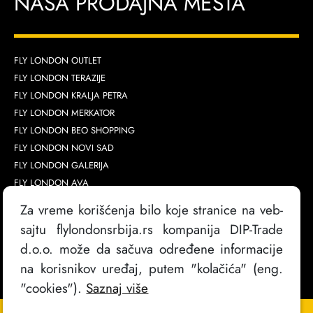
NAŠA PRODAJNA MESTA
FLY LONDON OUTLET
FLY LONDON TERAZIJE
FLY LONDON KRALJA PETRA
FLY LONDON MERKATOR
FLY LONDON BEO SHOPPING
FLY LONDON NOVI SAD
FLY LONDON GALERIJA
FLY LONDON AVA
Za vreme korišćenja bilo koje stranice na veb-
sajtu flylondonsrbija.rs kompanija DIP-Trade
d.o.o. može da sačuva određene informacije
na korisnikov uređaj, putem "kolačića" (eng.
"cookies").
Saznaj više