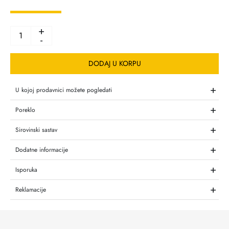
+
-
DODAJ U KORPU
+
U kojoj prodavnici možete pogledati
+
Poreklo
+
Sirovinski sastav
+
Dodatne informacije
+
Isporuka
+
Reklamacije