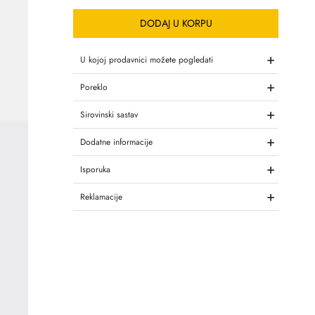
DODAJ U KORPU
+
U kojoj prodavnici možete pogledati
+
Poreklo
+
Sirovinski sastav
+
Dodatne informacije
+
Isporuka
+
Reklamacije