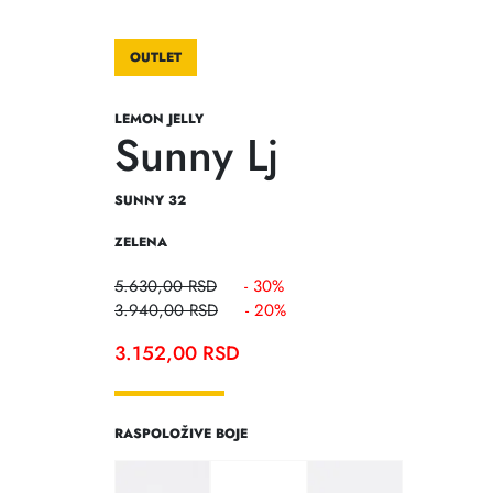
OUTLET
LEMON JELLY
Sunny Lj
SUNNY 32
ZELENA
5.630,00
RSD
- 30%
3.940,00
RSD
- 20%
3.152,00
RSD
RASPOLOŽIVE BOJE