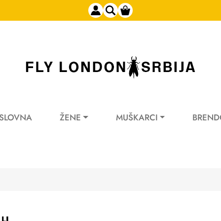
SLOVNA
ŽENE
MUŠKARCI
BREND
LJ