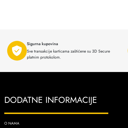
Sigurna kupovina
Sve transakcije karticama zaštićene su 3D Secure
platnim protokolom.
DODATNE INFORMACIJE
O NAMA