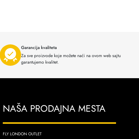
Garancija kvaliteta
Za sve proizvode koje možete naći na ovom web sajtu
garantujemo kvalitet.
NAŠA PRODAJNA MESTA
FLY LONDON OUTLET