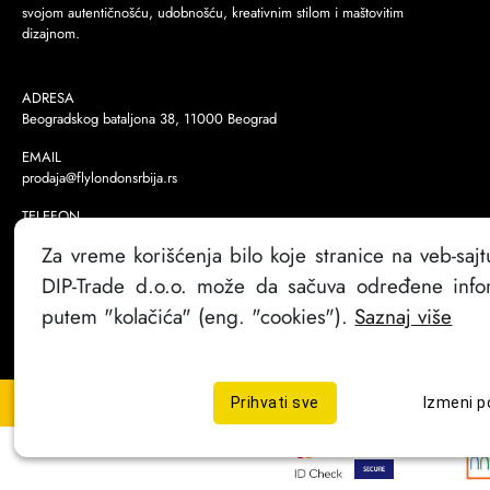
svojom autentičnošću, udobnošću, kreativnim stilom i maštovitim
dizajnom.
ADRESA
Beogradskog bataljona 38, 11000 Beograd
EMAIL
prodaja@flylondonsrbija.rs
TELEFON
Za vreme korišćenja bilo koje stranice na veb-sajt
Radno vreme
Radnim danima: 09:00h - 17:00h
DIP-Trade d.o.o. može da sačuva određene infor
putem "kolačića" (eng. "cookies").
Saznaj više
Copyright @
2026
. FlyLondon Srbija | Sva prava zadržana
Prihvati sve
Izmeni p