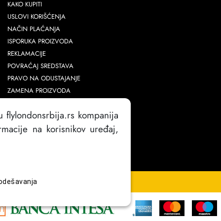
KAKO KUPITI
USLOVI KORIŠĆENJA
NAČIN PLAĆANJA
ISPORUKA PROIZVODA
REKLAMACIJE
POVRAĆAJ SREDSTAVA
PRAVO NA ODUSTAJANJE
ZAMENA PROIZVODA
POLITIKA PRIVATNOSTI
u flylondonsrbija.rs kompanija
POLITIKA KOLAČIĆA
macije na korisnikov uređaj,
KONTAKT
odešavanja