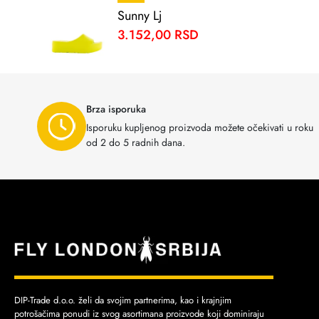
Sunny Lj
3.152,00 RSD
Brza isporuka
Isporuku kupljenog proizvoda možete očekivati u roku
od 2 do 5 radnih dana.
DIP-Trade d.o.o. želi da svojim partnerima, kao i krajnjim
potrošačima ponudi iz svog asortimana proizvode koji dominiraju