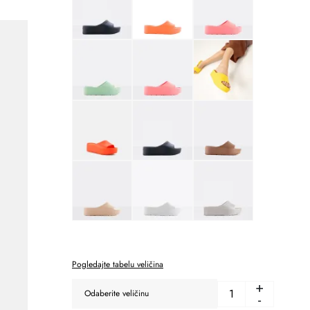
Pogledajte tabelu veličina
+
-