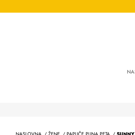
NA
NASLOVNA
/
ŽENE
/
PAPUČE PUNA PETA
/
SUNNY 