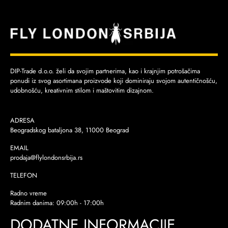
DIP-Trade d.o.o. želi da svojim partnerima, kao i krajnjim potrošačima
ponudi iz svog asortimana proizvode koji dominiraju svojom autentičnošću,
udobnošću, kreativnim stilom i maštovitim dizajnom.
ADRESA
Beogradskog bataljona 38, 11000 Beograd
EMAIL
prodaja@flylondonsrbija.rs
TELEFON
Radno vreme
Radnim danima: 09:00h - 17:00h
DODATNE INFORMACIJE