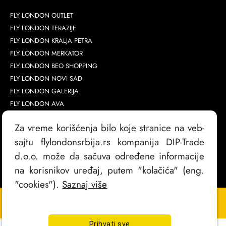
FLY LONDON OUTLET
FLY LONDON TERAZIJE
FLY LONDON KRALJA PETRA
FLY LONDON MERKATOR
FLY LONDON BEO SHOPPING
FLY LONDON NOVI SAD
FLY LONDON GALERIJA
FLY LONDON AVA
Za vreme korišćenja bilo koje stranice na veb-
sajtu flylondonsrbija.rs kompanija DIP-Trade
d.o.o. može da sačuva određene informacije
na korisnikov uređaj, putem "kolačića" (eng.
"cookies").
Saznaj više
Copyright @
2026
. FlyLondon Srbija | Sva prava zadržana
Izrada sajta
Prihvati sve