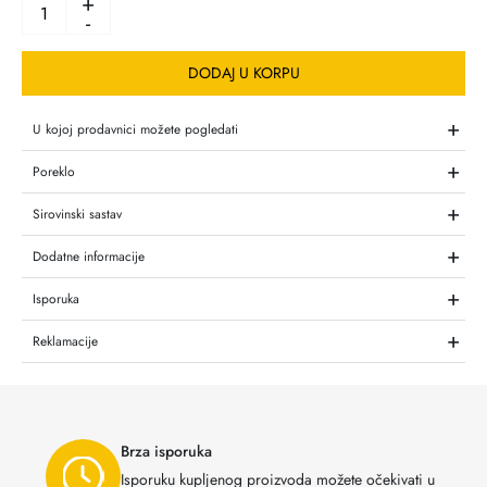
+
-
DODAJ U KORPU
+
U kojoj prodavnici možete pogledati
+
Poreklo
+
Sirovinski sastav
+
Dodatne informacije
+
Isporuka
+
Reklamacije
Brza isporuka
Isporuku kupljenog proizvoda možete očekivati u