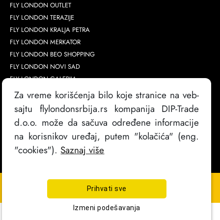
FLY LONDON OUTLET
FLY LONDON TERAZIJE
FLY LONDON KRALJA PETRA
FLY LONDON MERKATOR
FLY LONDON BEO SHOPPING
FLY LONDON NOVI SAD
FLY LONDON GALERIJA
FLY LONDON AVA
Za vreme korišćenja bilo koje stranice na veb-
sajtu flylondonsrbija.rs kompanija DIP-Trade
d.o.o. može da sačuva određene informacije
na korisnikov uređaj, putem "kolačića" (eng.
"cookies").
Saznaj više
Copyright @
2026
. FlyLondon Srbija | Sva prava zadržana
Prihvati sve
Izrada sajta
Izmeni podešavanja