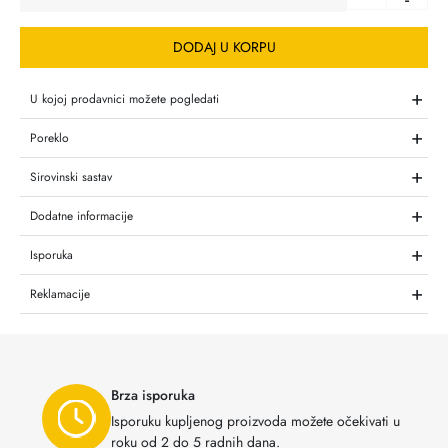
DODAJ U KORPU
+
U kojoj prodavnici možete pogledati
+
Poreklo
+
Sirovinski sastav
+
Dodatne informacije
+
Isporuka
+
Reklamacije
Brza isporuka
Isporuku kupljenog proizvoda možete očekivati u
roku od 2 do 5 radnih dana.