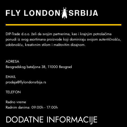
DIP-Trade d.o.o. želi da svojim partnerima, kao i krajnjim potrošačima
ponudi iz svog asortimana proizvode koji dominiraju svojom autentičnošću,
udobnošću, kreativnim stilom i maštovitim dizajnom.
ADRESA
Beogradskog bataljona 38, 11000 Beograd
EMAIL
prodaja@flylondonsrbija.rs
TELEFON
Radno vreme
Radnim danima: 09:00h - 17:00h
DODATNE INFORMACIJE