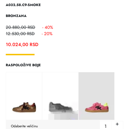
A032.58.C9-SMOKE
BRONZANA
20.880,00
RSD
- 40%
12.530,00
RSD
- 20%
10.024,00
RSD
RASPOLOŽIVE BOJE
+
-