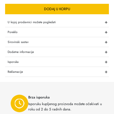
DODAJ U KORPU
+
U kojoj prodavnici možete pogledati
+
Poreklo
+
Sirovinski sastav
+
Dodatne informacije
+
Isporuka
+
Reklamacije
Brza isporuka
Isporuku kupljenog proizvoda možete očekivati u
roku od 2 do 5 radnih dana.