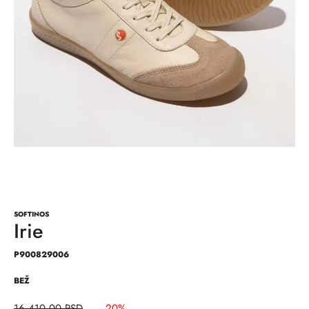
SOFTINOS
Irie
P900829006
BEŽ
16.410,00
RSD
- 20%