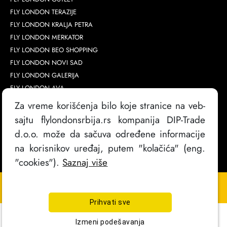
FLY LONDON TERAZIJE
FLY LONDON KRALJA PETRA
FLY LONDON MERKATOR
FLY LONDON BEO SHOPPING
FLY LONDON NOVI SAD
FLY LONDON GALERIJA
FLY LONDON AVA
Za vreme korišćenja bilo koje stranice na veb-
sajtu flylondonsrbija.rs kompanija DIP-Trade
d.o.o. može da sačuva određene informacije
na korisnikov uređaj, putem "kolačića" (eng.
"cookies").
Saznaj više
Copyright @
2026
. FlyLondon Srbija | Sva prava zadržana
Izrada sajta
Prihvati sve
Izmeni podešavanja