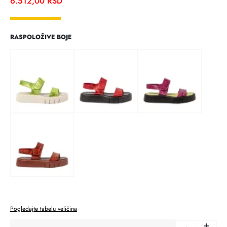
6.512,00
RSD
RASPOLOŽIVE BOJE
Pogledajte tabelu veličina
+