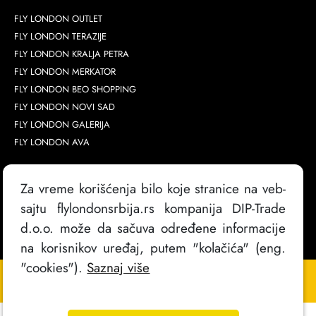
FLY LONDON OUTLET
FLY LONDON TERAZIJE
FLY LONDON KRALJA PETRA
FLY LONDON MERKATOR
FLY LONDON BEO SHOPPING
FLY LONDON NOVI SAD
FLY LONDON GALERIJA
FLY LONDON AVA
Za vreme korišćenja bilo koje stranice na veb-
sajtu flylondonsrbija.rs kompanija DIP-Trade
d.o.o. može da sačuva određene informacije
na korisnikov uređaj, putem "kolačića" (eng.
"cookies").
Saznaj više
Copyright @
2026
. FlyLondon Srbija | Sva prava zadržana
Izrada sajta