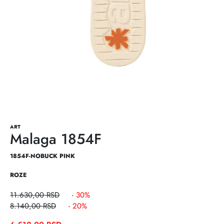
ART
Malaga 1854F
1854F-NOBUCK PINK
ROZE
11.630,00
RSD
- 30%
8.140,00
RSD
- 20%