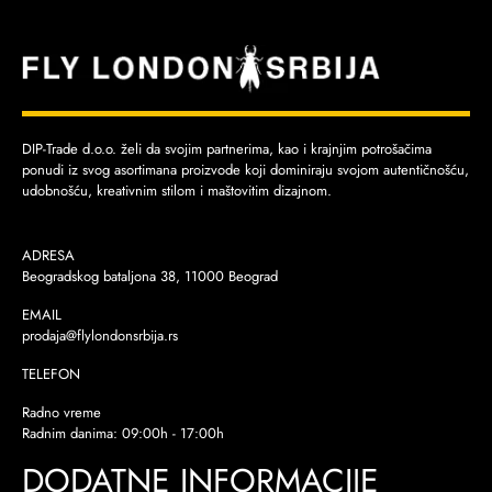
DIP-Trade d.o.o. želi da svojim partnerima, kao i krajnjim potrošačima
ponudi iz svog asortimana proizvode koji dominiraju svojom autentičnošću,
udobnošću, kreativnim stilom i maštovitim dizajnom.
ADRESA
Beogradskog bataljona 38, 11000 Beograd
EMAIL
prodaja@flylondonsrbija.rs
TELEFON
Radno vreme
Radnim danima: 09:00h - 17:00h
DODATNE INFORMACIJE