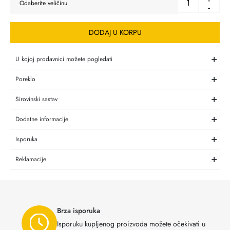
-
DODAJ U KORPU
+
U kojoj prodavnici možete pogledati
+
Poreklo
+
Sirovinski sastav
+
Dodatne informacije
+
Isporuka
+
Reklamacije
Brza isporuka
Isporuku kupljenog proizvoda možete očekivati u