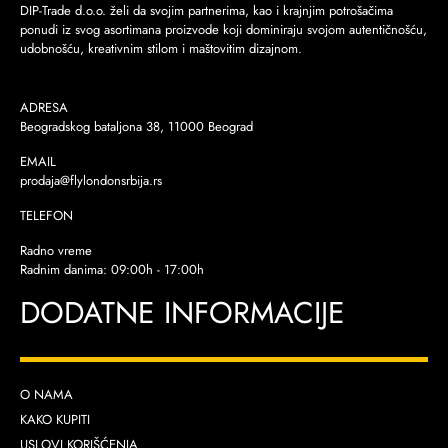
DIP-Trade d.o.o. želi da svojim partnerima, kao i krajnjim potrošačima
ponudi iz svog asortimana proizvode koji dominiraju svojom autentičnošću,
udobnošću, kreativnim stilom i maštovitim dizajnom.
ADRESA
Beogradskog bataljona 38, 11000 Beograd
EMAIL
prodaja@flylondonsrbija.rs
TELEFON
Radno vreme
Radnim danima: 09:00h - 17:00h
DODATNE INFORMACIJE
O NAMA
KAKO KUPITI
USLOVI KORIŠĆENJA