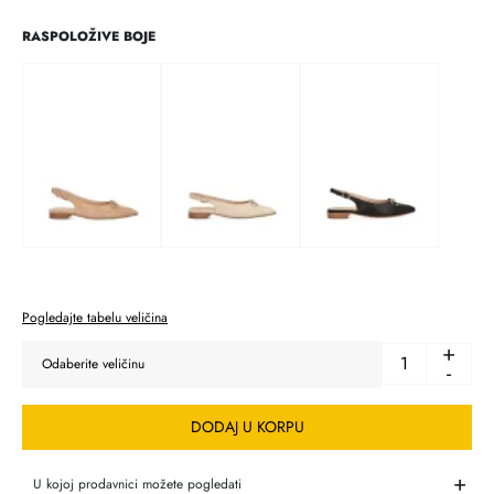
RASPOLOŽIVE BOJE
Pogledajte tabelu veličina
+
-
DODAJ U KORPU
+
U kojoj prodavnici možete pogledati