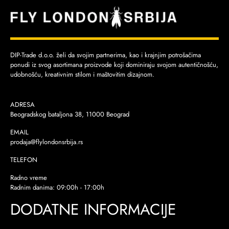
DIP-Trade d.o.o. želi da svojim partnerima, kao i krajnjim potrošačima
ponudi iz svog asortimana proizvode koji dominiraju svojom autentičnošću,
udobnošću, kreativnim stilom i maštovitim dizajnom.
ADRESA
Beogradskog bataljona 38, 11000 Beograd
EMAIL
prodaja@flylondonsrbija.rs
TELEFON
Radno vreme
Radnim danima: 09:00h - 17:00h
DODATNE INFORMACIJE