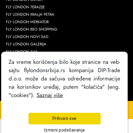
FLY LONDON TERAZIJE
FLY LONDON KRALJA PETRA
FLY LONDON MERKATOR
FLY LONDON BEO SHOPPING
FLY LONDON NOVI SAD
FLY LONDON GALERIJA
FLY LONDON AVA
Za vreme korišćenja bilo koje stranice na veb-
sajtu flylondonsrbija.rs kompanija DIP-Trade
d.o.o. može da sačuva određene informacije
na korisnikov uređaj, putem "kolačića" (eng.
"cookies").
Saznaj više
Copyright @
2026
. FlyLondon Srbija | Sva prava zadržana
Izrada sajta
Prihvati sve
Izmeni podešavanja