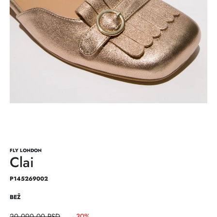
FLY LONDON
Clai
P145269002
BEŽ
20.090,00
RSD
- 30%