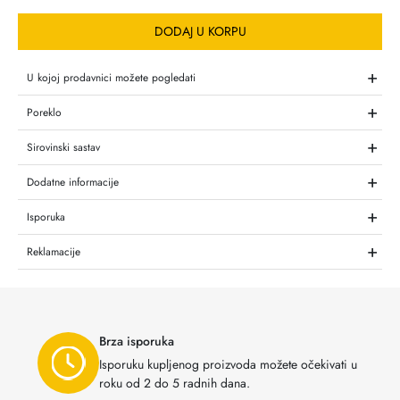
DODAJ U KORPU
+
U kojoj prodavnici možete pogledati
+
Poreklo
+
Sirovinski sastav
+
Dodatne informacije
+
Isporuka
+
Reklamacije
Brza isporuka
Isporuku kupljenog proizvoda možete očekivati u
roku od 2 do 5 radnih dana.