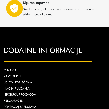
Sigurna kupovina
Sve transakcije karticama zaštićene su 3D Secure
platnim protokolom.
DODATNE INFORMACIJE
O NAMA
KAKO KUPITI
USLOVI KORIŠĆENJA
NAČIN PLAĆANJA
ISPORUKA PROIZVODA
REKLAMACIJE
POVRAĆAJ SREDSTAVA