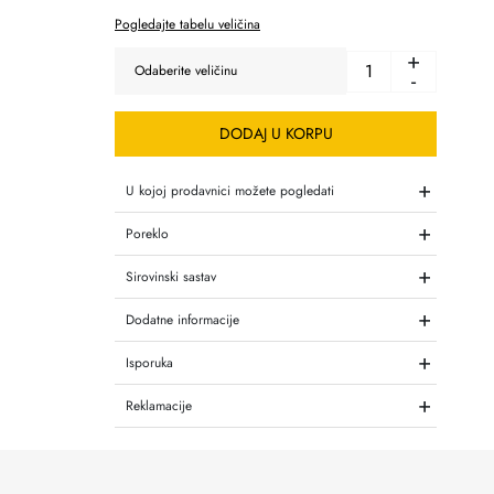
Pogledajte tabelu veličina
+
-
DODAJ U KORPU
+
U kojoj prodavnici možete pogledati
+
Poreklo
+
Sirovinski sastav
+
Dodatne informacije
+
Isporuka
+
Reklamacije