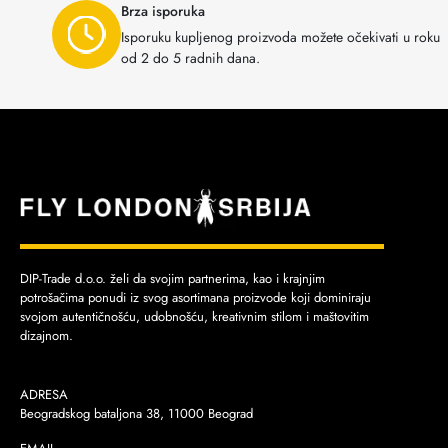
Brza isporuka
Isporuku kupljenog proizvoda možete očekivati u roku
od 2 do 5 radnih dana.
DIP-Trade d.o.o. želi da svojim partnerima, kao i krajnjim
potrošačima ponudi iz svog asortimana proizvode koji dominiraju
svojom autentičnošću, udobnošću, kreativnim stilom i maštovitim
dizajnom.
ADRESA
Beogradskog bataljona 38, 11000 Beograd