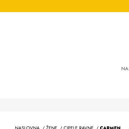
NA
NASLOVNA
/
ŽENE
/
CIPELE RAVNE
/
CARMEN