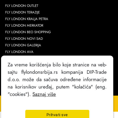
FLY LONDON OUTLET
FLY LONDON TERAZIJE
FLY LONDON KRALJA PETRA
FLY LONDON MERKATOR
FLY LONDON BEO SHOPPING
FLY LONDON NOVI SAD
FLY LONDON GALERIJA
FLY LONDON AVA
Za vreme korišćenja bilo koje stranice na veb-
sajtu flylondonsrbija.rs kompanija DIP-Trade
d.o.o. može da sačuva određene informacije
na korisnikov uređaj, putem "kolačića" (eng.
"cookies").
Saznaj više
Copyright @
2026
. FlyLondon Srbija | Sva prava zadržana
Izrada sajta
Prihvati sve