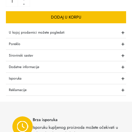
-
DODAJ U KORPU
+
U kojoj prodavnici možete pogledati
+
Poreklo
+
Sirovinski sastav
+
Dodatne informacije
+
Isporuka
+
Reklamacije
Brza isporuka
Isporuku kupljenog proizvoda možete očekivati u