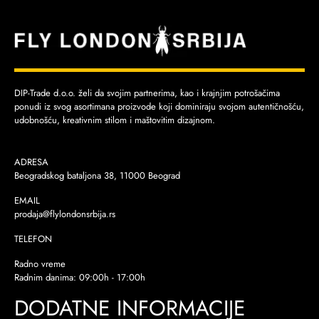
DIP-Trade d.o.o. želi da svojim partnerima, kao i krajnjim potrošačima
ponudi iz svog asortimana proizvode koji dominiraju svojom autentičnošću,
udobnošću, kreativnim stilom i maštovitim dizajnom.
ADRESA
Beogradskog bataljona 38, 11000 Beograd
EMAIL
prodaja@flylondonsrbija.rs
TELEFON
Radno vreme
Radnim danima: 09:00h - 17:00h
DODATNE INFORMACIJE