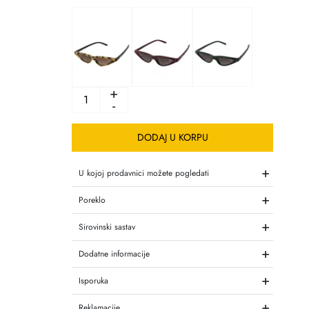
+
-
DODAJ U KORPU
+
U kojoj prodavnici možete pogledati
+
Poreklo
+
Sirovinski sastav
+
Dodatne informacije
+
Isporuka
+
Reklamacije