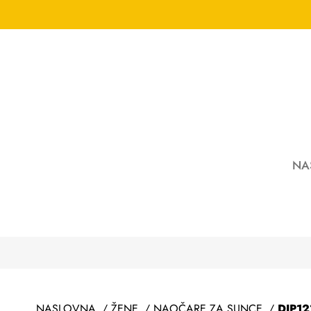
NA
NASLOVNA
/
ŽENE
/
NAOČARE ZA SUNCE
/
DIP1