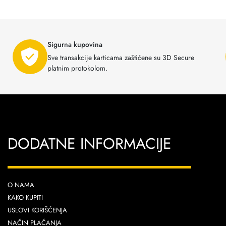
Sigurna kupovina
Sve transakcije karticama zaštićene su 3D Secure
platnim protokolom.
DODATNE INFORMACIJE
O NAMA
KAKO KUPITI
USLOVI KORIŠĆENJA
NAČIN PLAĆANJA