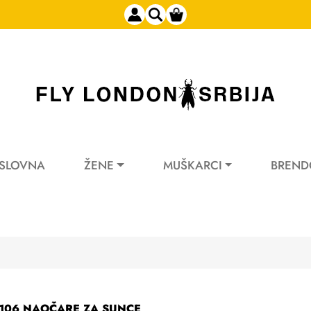
SLOVNA
ŽENE
MUŠKARCI
BREND
2106 NAOČARE ZA SUNCE