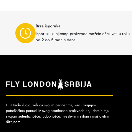
Brza isporuka
Isporuku kupljenog proizvoda možete očekivati u roku
od 2 do 5 radnih dana.
DIP-Trade d.o.o. želi da svojim partnerima, kao i krajnjim
potrošačima ponudi iz svog asortimana proizvode koji dominiraju
svojom autentičnošću, udobnošću, kreativnim stilom i maštovitim
dizajnom.