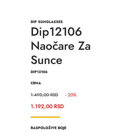
DIP SUNGLASSES
Dip12106
Naočare Za
Sunce
DIP12106
CRNA
1.490,00
RSD
- 20%
1.192,00
RSD
RASPOLOŽIVE BOJE