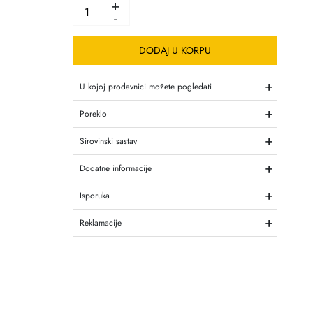
+
-
DODAJ U KORPU
+
U kojoj prodavnici možete pogledati
+
Poreklo
+
Sirovinski sastav
+
Dodatne informacije
+
Isporuka
+
Reklamacije