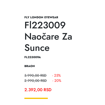
FLY LONDON EYEWEAR
Fl223009
Naočare Za
Sunce
FL223009A
BRAON
3.990,00
RSD
- 25%
2.990,00
RSD
- 20%
2.392,00
RSD