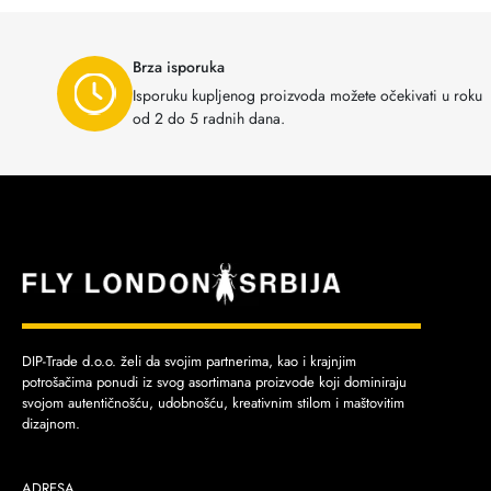
Brza isporuka
Isporuku kupljenog proizvoda možete očekivati u roku
od 2 do 5 radnih dana.
DIP-Trade d.o.o. želi da svojim partnerima, kao i krajnjim
potrošačima ponudi iz svog asortimana proizvode koji dominiraju
svojom autentičnošću, udobnošću, kreativnim stilom i maštovitim
dizajnom.
ADRESA