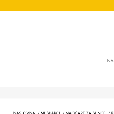
NA
NASLOVNA
/
MUŠKARCI
/
NAOČARE ZA SUNCE
/
F