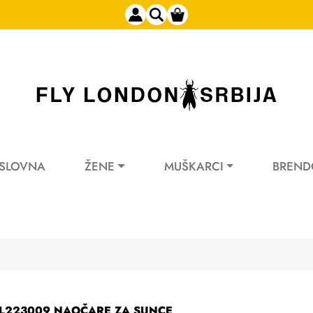
SLOVNA
ŽENE
MUŠKARCI
BREND
L223009 NAOČARE ZA SUNCE