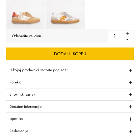
+
-
DODAJ U KORPU
+
U kojoj prodavnici možete pogledati
+
Poreklo
+
Sirovinski sastav
+
Dodatne informacije
+
Isporuka
+
Reklamacije