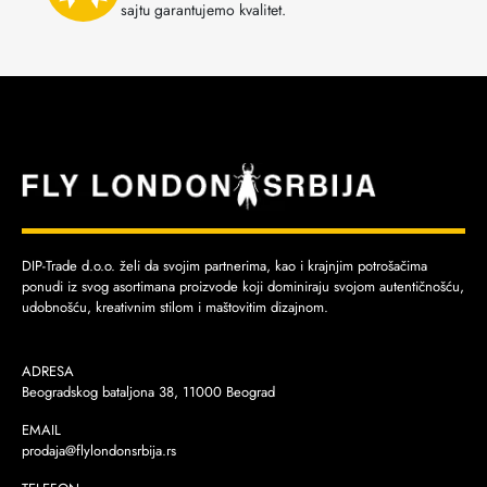
sajtu garantujemo kvalitet.
DIP-Trade d.o.o. želi da svojim partnerima, kao i krajnjim potrošačima
ponudi iz svog asortimana proizvode koji dominiraju svojom autentičnošću,
udobnošću, kreativnim stilom i maštovitim dizajnom.
ADRESA
Beogradskog bataljona 38, 11000 Beograd
EMAIL
prodaja@flylondonsrbija.rs