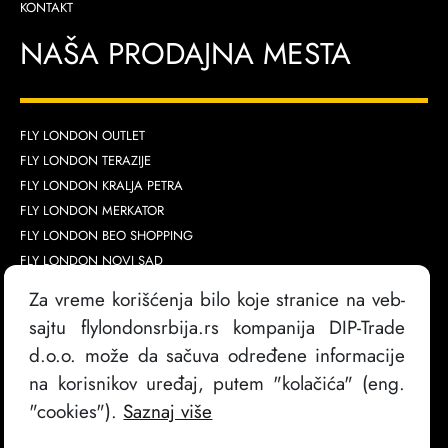
KONTAKT
NAŠA PRODAJNA MESTA
FLY LONDON OUTLET
FLY LONDON TERAZIJE
FLY LONDON KRALJA PETRA
FLY LONDON MERKATOR
FLY LONDON BEO SHOPPING
FLY LONDON NOVI SAD
FLY LONDON GALERIJA
Za vreme korišćenja bilo koje stranice na veb-
FLY LONDON AVA
sajtu flylondonsrbija.rs kompanija DIP-Trade
d.o.o. može da sačuva određene informacije
na korisnikov uređaj, putem "kolačića" (eng.
"cookies").
Saznaj više