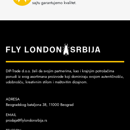
sajtu garantujemo kvalitet.
DIP-Trade d.o.o. želi da svojim partnerima, kao i krajnjim potrošačima
ponudi iz svog asortimana proizvode koji dominiraju svojom autentičnošću,
udobnošću, kreativnim stilom i maštovitim dizajnom.
ADRESA
Beogradskog bataljona 38, 11000 Beograd
EMAIL
prodaja@flylondonsrbija.rs