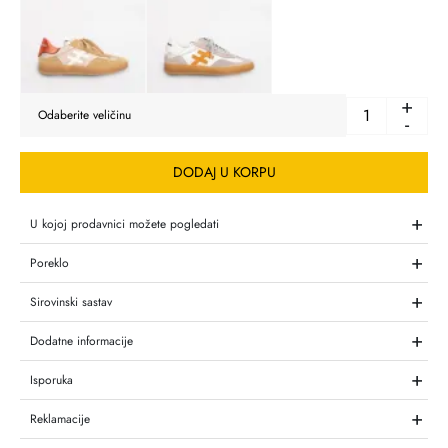
+
-
DODAJ U KORPU
+
U kojoj prodavnici možete pogledati
+
Poreklo
+
Sirovinski sastav
+
Dodatne informacije
+
Isporuka
+
Reklamacije