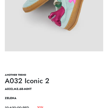
ANOTHER TREND
A032 Iconic 2
A032.M3.68-MINT
ZELENA
19.630,00
RSD
- 30%