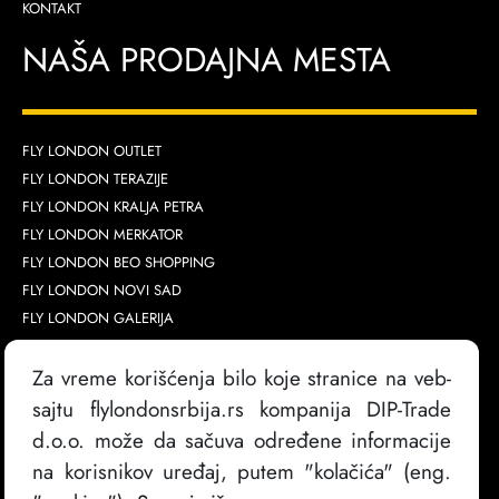
KONTAKT
NAŠA PRODAJNA MESTA
FLY LONDON OUTLET
FLY LONDON TERAZIJE
FLY LONDON KRALJA PETRA
FLY LONDON MERKATOR
FLY LONDON BEO SHOPPING
FLY LONDON NOVI SAD
FLY LONDON GALERIJA
FLY LONDON AVA
Za vreme korišćenja bilo koje stranice na veb-
sajtu flylondonsrbija.rs kompanija DIP-Trade
d.o.o. može da sačuva određene informacije
na korisnikov uređaj, putem "kolačića" (eng.