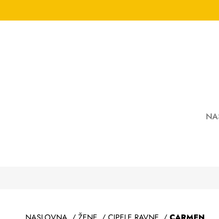
NA
NASLOVNA
/
ŽENE
/
CIPELE RAVNE
/
CARMEN