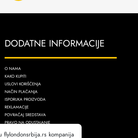
DODATNE INFORMACIJE
O NAMA
KAKO KUPITI
USLOVI KORIŠĆENJA
NAČIN PLAĆANJA
ISPORUKA PROIZVODA
REKLAMACIJE
POVRAĆAJ SREDSTAVA
PRAVO NA ODUSTAJANJE
ZAMENA PROIZVODA
u flylondonsrbija.rs kompanija
POLITIKA PRIVATNOSTI