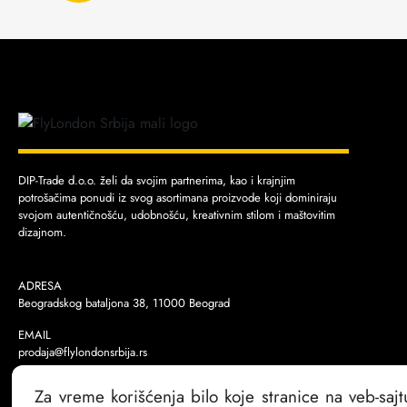
DIP-Trade d.o.o. želi da svojim partnerima, kao i krajnjim
potrošačima ponudi iz svog asortimana proizvode koji dominiraju
svojom autentičnošću, udobnošću, kreativnim stilom i maštovitim
dizajnom.
ADRESA
Beogradskog bataljona 38, 11000 Beograd
EMAIL
prodaja@flylondonsrbija.rs
TELEFON
Za vreme korišćenja bilo koje stranice na veb-sajt