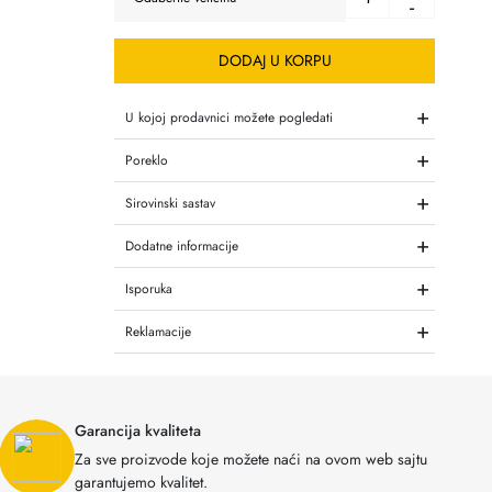
-
DODAJ U KORPU
+
U kojoj prodavnici možete pogledati
+
Poreklo
+
Sirovinski sastav
+
Dodatne informacije
+
Isporuka
+
Reklamacije
Garancija kvaliteta
Za sve proizvode koje možete naći na ovom web sajtu
garantujemo kvalitet.